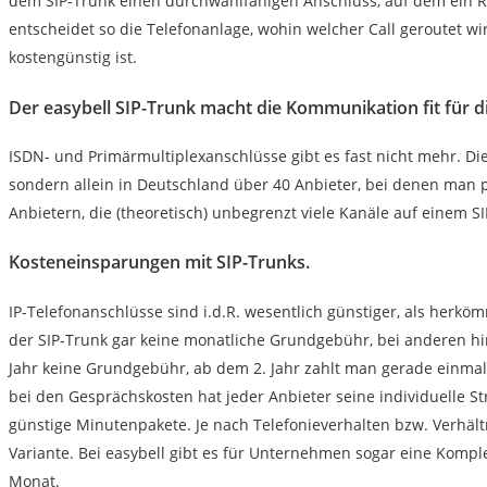
dem SIP-Trunk einen durchwahlfähigen Anschluss, auf dem ein Ru
entscheidet so die Telefonanlage, wohin welcher Call geroutet w
kostengünstig ist.
Der easybell SIP-Trunk macht die Kommunikation fit für d
ISDN- und Primärmultiplexanschlüsse gibt es fast nicht mehr. D
sondern allein in Deutschland über 40 Anbieter, bei denen man 
Anbietern, die (theoretisch) unbegrenzt viele Kanäle auf einem SI
Kosteneinsparungen mit SIP-Trunks.
IP-Telefonanschlüsse sind i.d.R. wesentlich günstiger, als herköm
der SIP-Trunk gar keine monatliche Grundgebühr, bei anderen hin
Jahr keine Grundgebühr, ab dem 2. Jahr zahlt man gerade einma
bei den Gesprächskosten hat jeder Anbieter seine individuelle Str
günstige Minutenpakete. Je nach Telefonieverhalten bzw. Verhäl
Variante. Bei easybell gibt es für Unternehmen sogar eine Kompl
Monat.