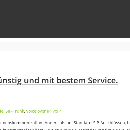
ünstig und mit bestem Service.
ie
,
SIP-Trunk
,
Voice over IP
,
VoIP
rnehmenskommunikation. Anders als bei Standard-SIP-Anschlüssen,