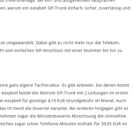
loud-)Telefonanlage. Bei ein- und ausgehenden Gesprächen
n, warum ein easybell SIP-Trunk einfach, sicher, zuverlässig und
sse umgewandelt. Dabei gibt es nicht mehr nur die Telekom,
cht vom einfachen SIP-Anschluss mit einer Nummer bis hin zu
ine ganz eigene Tarifstruktur. Es gibt Anbieter, bei denen kostet
asybell kostet der kleinste SIP-Trunk mit 2 Leitungen im ersten
ei easybell für günstige 4,19 EUR Grundgebühr im Monat. Auch
das ist meist die teuerste Variante. Bei anderen hingegen gibt es
ernehmen sogar die Minutenbasierte Abrechnung die sinnvollste
elches sogar schon Telefonie-Minuten enthält, für 39,95 EUR im