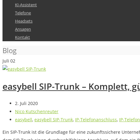
KI-Assistent
Telefone
Headsets
Ansagen
Kontakt
Blog
Juli
02
easybell SIP-Trunk – Komplett, g
2. Juli 2020
Nico Kutschenreuter
easybell
,
easybell SIP-Trunk
,
IP-Telefonanschluss
,
IP-Telefon
Ein SIP-Trunk ist die Grundlage für eine zukunftssichere Unte