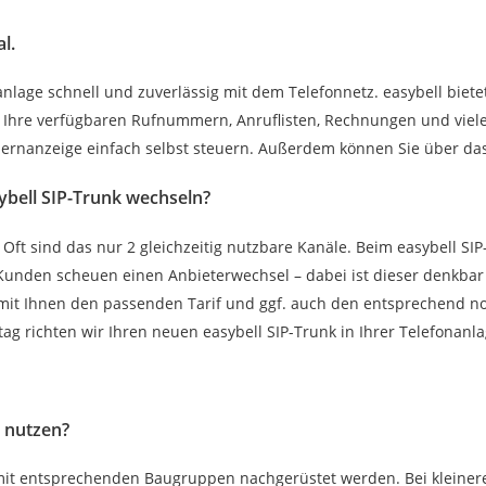
l.
anlage schnell und zuverlässig mit dem Telefonnetz. easybell bietet
 Ihre verfügbaren Rufnummern, Anruflisten, Rechnungen und viele 
rnanzeige einfach selbst steuern. Außerdem können Sie über das 
ybell SIP-Trunk wechseln?
 Oft sind das nur 2 gleichzeitig nutzbare Kanäle. Beim easybell SI
Kunden scheuen einen Anbieterwechsel – dabei ist dieser denkbar
mit Ihnen den passenden Tarif und ggf. auch den entsprechend no
tag richten wir Ihren neuen easybell SIP-Trunk in Ihrer Telefona
e nutzen?
 mit entsprechenden Baugruppen nachgerüstet werden. Bei kleineren