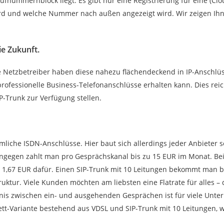
fnummernblock liegt. Es gibt nur eine Registrierung für eine (C
ird und welche Nummer nach außen angezeigt wird. Wir zeigen Ihne
ie Zukunft.
ie Netzbetreiber haben diese nahezu flächendeckend in IP-Anschlü
professionelle Business-Telefonanschlüsse erhalten kann. Dies rei
P-Trunk zur Verfügung stellen.
mliche ISDN-Anschlüsse. Hier baut sich allerdings jeder Anbieter se
gegen zahlt man pro Gesprächskanal bis zu 15 EUR im Monat. Bei e
l 1,67 EUR dafür. Einen SIP-Trunk mit 10 Leitungen bekommt man b
uktur. Viele Kunden möchten am liebsten eine Flatrate für alles – 
tnis zwischen ein- und ausgehenden Gesprächen ist für viele Unt
ett-Variante bestehend aus VDSL und SIP-Trunk mit 10 Leitungen, w