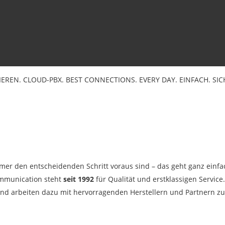
EREN.
CLOUD-PBX.
BEST CONNECTIONS. EVERY DAY.
EINFACH. SIC
immer den entscheidenden Schritt voraus sind – das geht ganz ei
ommunication steht
seit 1992
für Qualität und erstklassigen Servic
t und arbeiten dazu mit hervorragenden Herstellern und Partnern 