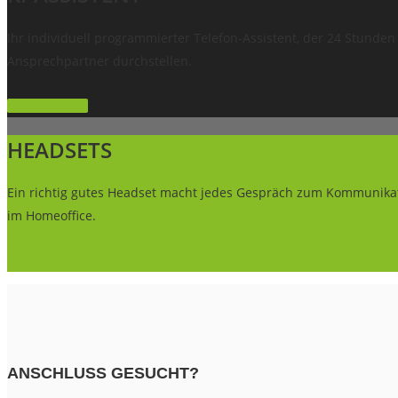
Ihr individuell programmierter Telefon-Assistent, der 24 Stunden
Ansprechpartner durchstellen.
Mehr erfahren
HEADSETS
Ein richtig gutes Headset macht jedes Gespräch zum Kommunikati
im Homeoffice.
Mehr erfahren
ANSCHLUSS GESUCHT?