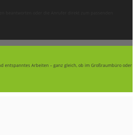
ragen beantworten oder die Anrufer direkt zum passenden
und entspanntes Arbeiten – ganz gleich, ob im Großraumbüro oder