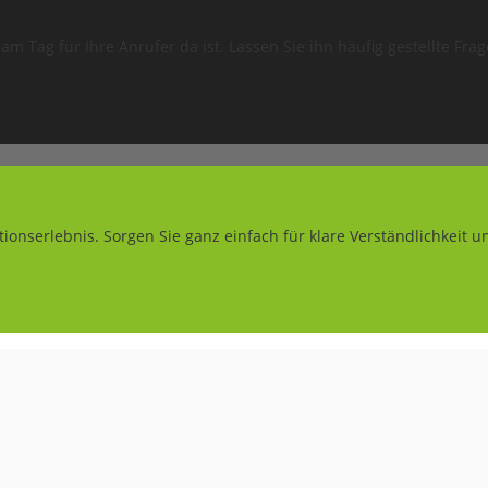
 am Tag für Ihre Anrufer da ist. Lassen Sie ihn häufig gestellte F
onserlebnis. Sorgen Sie ganz einfach für klare Verständlichkeit 