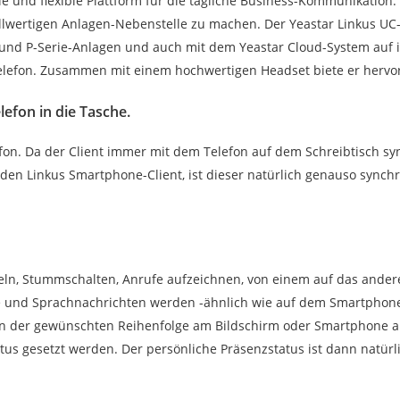
ile und flexible Plattform für die tägliche Business-Kommunikation
wertigen Anlagen-Nebenstelle zu machen. Der Yeastar Linkus UC-Cli
ie- und P-Serie-Anlagen und auch mit dem Yeastar Cloud-System au
Telefon. Zusammen mit einem hochwertigen Headset biete er hervo
lefon in die Tasche.
fon. Da der Client immer mit dem Telefon auf dem Schreibtisch syn
den Linkus Smartphone-Client, ist dieser natürlich genauso synchr
n, Stummschalten, Anrufe aufzeichnen, von einem auf das andere G
 und Sprachnachrichten werden -ähnlich wie auf dem Smartphone-
der gewünschten Reihenfolge am Bildschirm oder Smartphone ange
s gesetzt werden. Der persönliche Präsenzstatus ist dann natürli