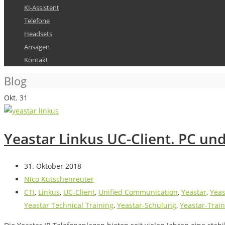
KI-Assistent
Telefone
Headsets
Ansagen
Kontakt
Blog
Okt.
31
Yeastar Linkus UC-Client. PC un
31. Oktober 2018
Nico Kutschenreuter
CTI
,
Linkus
,
UC-Client
,
Unified Communication
,
Yeastar
,
Yea
Yeastar Technical Training
,
Yeastar-Schulung
,
Yeastar-Trai