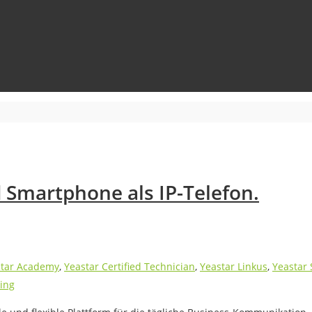
d Smartphone als IP-Telefon.
star Academy
,
Yeastar Certified Technician
,
Yeastar Linkus
,
Yeastar 
ning