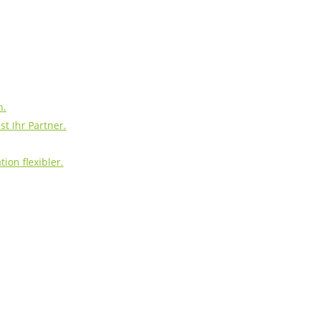
h.
t Ihr Partner.
ion flexibler.