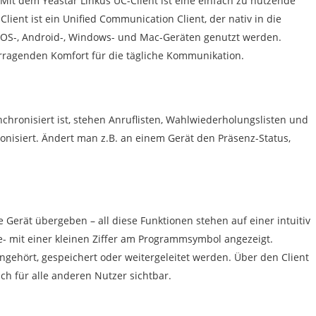
. Mit dem Yeastar Linkus UC-Client ist eine einfach zu nutzende
ent ist ein Unified Communication Client, der nativ in die
f iOS-, Android-, Windows- und Mac-Geräten genutzt werden.
rragenden Komfort für die tägliche Kommunikation.
chronisiert ist, stehen Anruflisten, Wahlwiederholungslisten und
onisiert. Ändert man z.B. an einem Gerät den Präsenz-Status,
erät übergeben – all diese Funktionen stehen auf einer intuitiv
 mit einer kleinen Ziffer am Programmsymbol angezeigt.
hört, gespeichert oder weitergeleitet werden. Über den Client
ch für alle anderen Nutzer sichtbar.