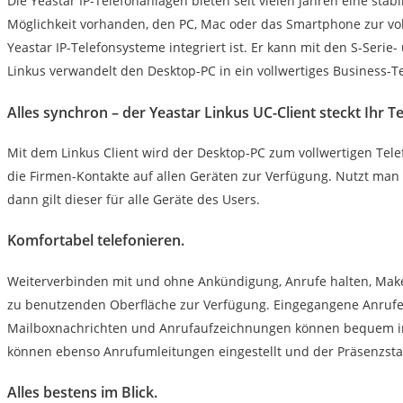
Die Yeastar IP-Telefonanlagen bieten seit vielen Jahren eine stab
Möglichkeit vorhanden, den PC, Mac oder das Smartphone zur voll
Yeastar IP-Telefonsysteme integriert ist. Er kann mit den S-Ser
Linkus verwandelt den Desktop-PC in ein vollwertiges Business-
Alles synchron – der Yeastar Linkus UC-Client steckt Ihr Te
Mit dem Linkus Client wird der Desktop-PC zum vollwertigen Tele
die Firmen-Kontakte auf allen Geräten zur Verfügung. Nutzt man 
dann gilt dieser für alle Geräte des Users.
Komfortabel telefonieren.
Weiterverbinden mit und ohne Ankündigung, Anrufe halten, Makel
zu benutzenden Oberfläche zur Verfügung. Eingegangene Anrufe
Mailboxnachrichten und Anrufaufzeichnungen können bequem in 
können ebenso Anrufumleitungen eingestellt und der Präsenzstatu
Alles bestens im Blick.