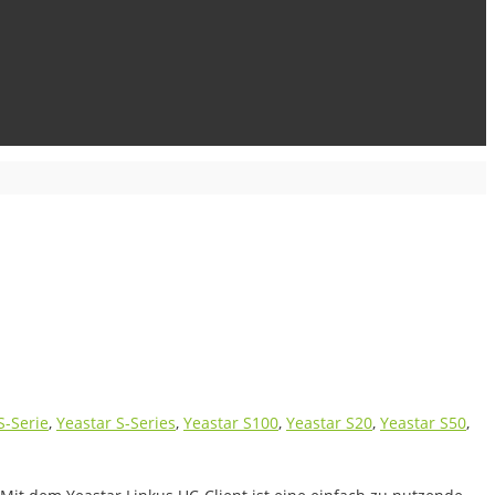
S-Serie
,
Yeastar S-Series
,
Yeastar S100
,
Yeastar S20
,
Yeastar S50
,