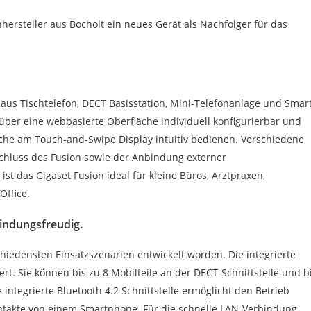
hersteller aus Bocholt ein neues Gerät als Nachfolger für das
aus Tischtelefon, DECT Basisstation, Mini-Telefonanlage und Smar
über eine webbasierte Oberfläche individuell konfigurierbar und
äche am Touch-and-Swipe Display intuitiv bedienen. Verschiedene
Anschluss des Fusion sowie der Anbindung externer
st das Gigaset Fusion ideal für kleine Büros, Arztpraxen,
Office.
bindungsfreudig.
chiedensten Einsatzszenarien entwickelt worden. Die integrierte
ert. Sie können bis zu 8 Mobilteile an der DECT-Schnittstelle und b
 integrierte Bluetooth 4.2 Schnittstelle ermöglicht den Betrieb
ntakte von einem Smartphone. Für die schnelle LAN-Verbindung