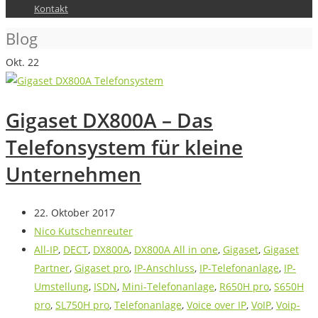
Kontakt
Blog
Okt.
22
Gigaset DX800A – Das
Telefonsystem für kleine
Unternehmen
22. Oktober 2017
Nico Kutschenreuter
All-IP
,
DECT
,
DX800A
,
DX800A All in one
,
Gigaset
,
Gigaset
Partner
,
Gigaset pro
,
IP-Anschluss
,
IP-Telefonanlage
,
IP-
Umstellung
,
ISDN
,
Mini-Telefonanlage
,
R650H pro
,
S650H
pro
,
SL750H pro
,
Telefonanlage
,
Voice over IP
,
VoIP
,
Voip-