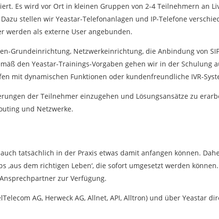
iert. Es wird vor Ort in kleinen Gruppen von 2-4 Teilnehmern an L
Dazu stellen wir Yeastar-Telefonanlagen und IP-Telefone verschied
hmer werden als externe User angebunden.
agen-Grundeinrichtung, Netzwerkeinrichtung, die Anbindung von S
emäß den Yeastar-Trainings-Vorgaben gehen wir in der Schulung au
eifen mit dynamischen Funktionen oder kundenfreundliche IVR-Syst
rderungen der Teilnehmer einzugehen und Lösungsansätze zu erarb
outing und Netzwerke.
r auch tatsächlich in der Praxis etwas damit anfangen können. D
ipps ‚aus dem richtigen Leben‘, die sofort umgesetzt werden könn
 Ansprechpartner zur Verfügung.
Telecom AG, Herweck AG, Allnet, API, Alltron) und über Yeastar dir