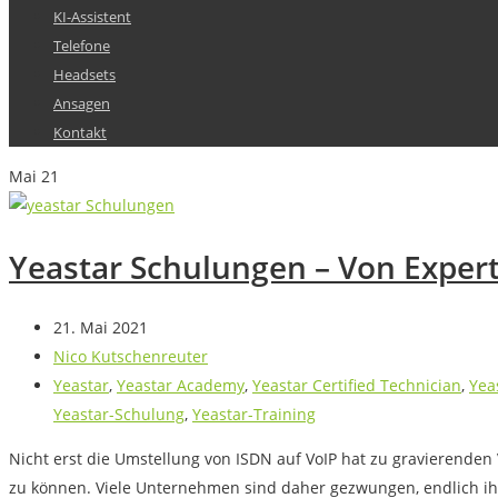
KI-Assistent
Telefone
Headsets
Ansagen
Kontakt
Mai
21
Yeastar Schulungen – Von Expert
21. Mai 2021
Nico Kutschenreuter
Yeastar
,
Yeastar Academy
,
Yeastar Certified Technician
,
Yea
Yeastar-Schulung
,
Yeastar-Training
Nicht erst die Umstellung von ISDN auf VoIP hat zu gravierenden
zu können. Viele Unternehmen sind daher gezwungen, endlich ihr a