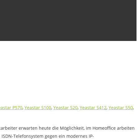
eastar P570
,
Yeastar S100
,
Yeastar S20
,
Yeastar S412
,
Yeastar S50
,
arbeiter erwarten heute die Möglichkeit, im Homeoffice arbeiten
ete ISDN-Telefonsystem gegen ein modernes IP-