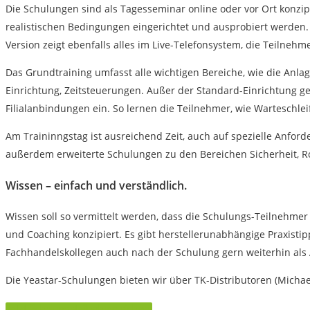
Die Schulungen sind als Tagesseminar online oder vor Ort konzip
realistischen Bedingungen eingerichtet und ausprobiert werden. 
Version zeigt ebenfalls alles im Live-Telefonsystem, die Teilne
Das Grundtraining umfasst alle wichtigen Bereiche, wie die Anl
Einrichtung, Zeitsteuerungen. Außer der Standard-Einrichtung g
Filialanbindungen ein. So lernen die Teilnehmer, wie Warteschl
Am Traininngstag ist ausreichend Zeit, auch auf spezielle Anfo
außerdem erweiterte Schulungen zu den Bereichen Sicherheit, R
Wissen – einfach und verständlich.
Wissen soll so vermittelt werden, dass die Schulungs-Teilnehme
und Coaching konzipiert. Es gibt herstellerunabhängige Praxist
Fachhandelskollegen auch nach der Schulung gern weiterhin als
Die Yeastar-Schulungen bieten wir über TK-Distributoren (Michael
Jetzt Schulungsteilnahme sichern