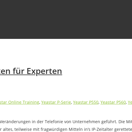
en für Experten
star Online Training
,
Yeastar P-Serie
,
Yeastar P550
,
Yeastar P560
,
Y
 Veränderungen in der Telefonie von Unternehmen geführt. Die Mit
ltes, teilweise mit fragwürdigen Mitteln in’s IP-Zeitalter gerett