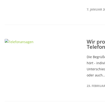
7. JANUAR 2
Wir pro
Telefo
Die Begrüßu
hört - ind
Unterschie
oder auch..
23. FEBRUAR