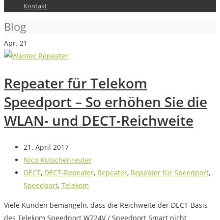
Kontakt
Blog
Apr.
21
Repeater für Telekom
Speedport – So erhöhen Sie die
WLAN- und DECT-Reichweite
21. April 2017
Nico Kutschenreuter
DECT
,
DECT-Repeater
,
Repeater
,
Repeater für Speedport
,
Speedport
,
Telekom
Viele Kunden bemängeln, dass die Reichweite der DECT-Basis
des Telekom Speedport W724V / Speedport Smart nicht