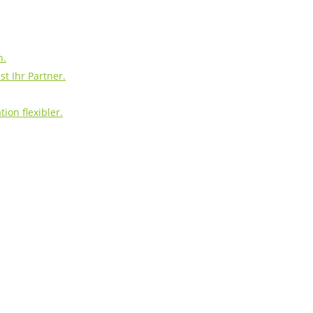
h.
t Ihr Partner.
ion flexibler.