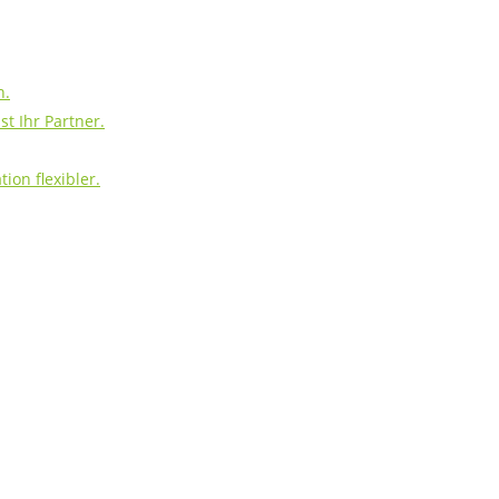
h.
t Ihr Partner.
ion flexibler.