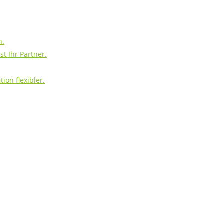
h.
t Ihr Partner.
ion flexibler.