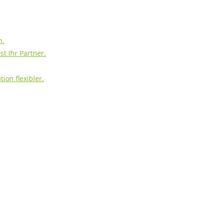
h.
t Ihr Partner.
ion flexibler.