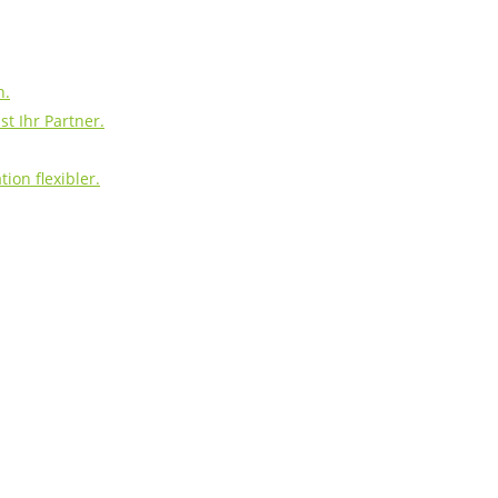
h.
t Ihr Partner.
ion flexibler.