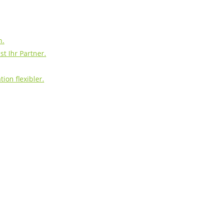
h.
t Ihr Partner.
ion flexibler.