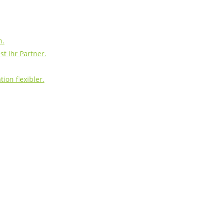
h.
t Ihr Partner.
ion flexibler.