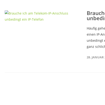
Brauch
unbedin
Häufig geh
einen IP-An
unbedingt e
ganz schlic
28. JANUAR 