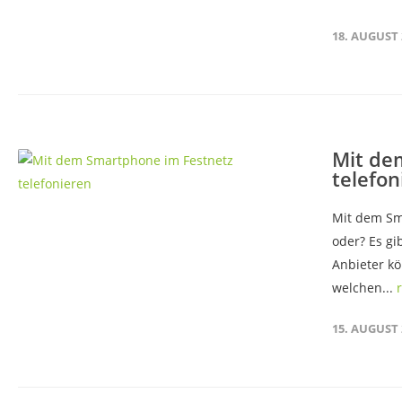
18. AUGUST 
Mit de
telefon
Mit dem Sma
oder? Es gi
Anbieter kö
welchen...
15. AUGUST 