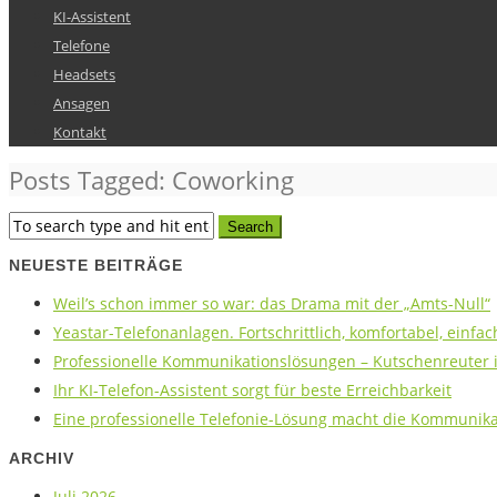
KI-Assistent
Telefone
Headsets
Ansagen
Kontakt
Posts Tagged: Coworking
NEUESTE BEITRÄGE
Weil’s schon immer so war: das Drama mit der „Amts-Null“
Yeastar-Telefonanlagen. Fortschrittlich, komfortabel, einfac
Professionelle Kommunikationslösungen – Kutschenreuter is
Ihr KI-Telefon-Assistent sorgt für beste Erreichbarkeit
Eine professionelle Telefonie-Lösung macht die Kommunikat
ARCHIV
Juli 2026