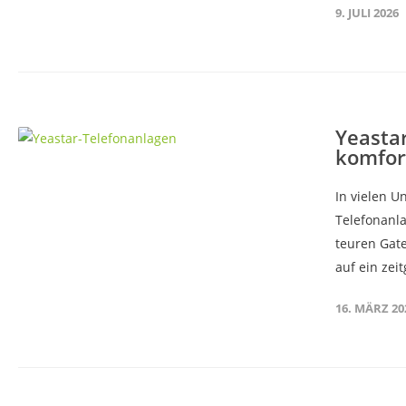
9. JULI 2026
Yeastar
komfort
In vielen U
Telefonanla
teuren Gatew
auf ein zei
16. MÄRZ 20