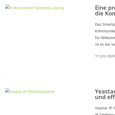
Eine pr
die Kom
Das Smartph
Kommunikat
für Webanw
ist es bei v
17. JULI 2025
Yeastar
und eff
Yeastar IP-
IP-Telefonsy