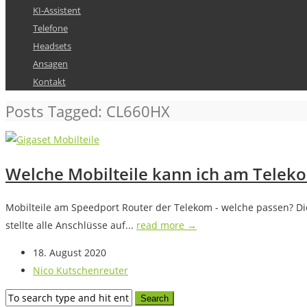
KI-Assistent
Telefone
Headsets
Ansagen
Kontakt
Posts Tagged: CL660HX
Welche Mobilteile kann ich am Telek
Mobilteile am Speedport Router der Telekom - welche passen? Di
stellte alle Anschlüsse auf...
read more →
18. August 2020
Nico Kutschenreuter