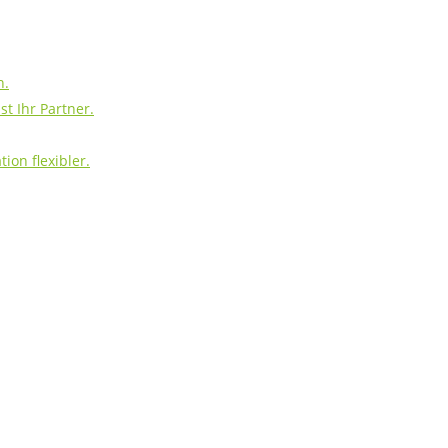
h.
t Ihr Partner.
ion flexibler.