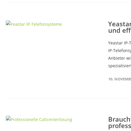
Yeastar
und eff
Yeastar IP-
IP-Telefonsy
Anbieter wi
spezialisie
10. NOVEMB
Brauch
profess